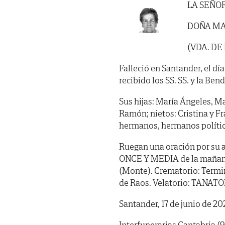
LA SEÑO
DOÑA MA
(VDA. DE
Falleció en Santander, el dí
recibido los SS. SS. y la Ben
Sus hijas: María Ángeles, Ma
Ramón; nietos: Cristina y Fr
hermanos, hermanos polític
Ruegan una oración por su al
ONCE Y MEDIA de la mañana,
(Monte). Crematorio: Termin
de Raos. Velatorio: TANAT
Santander, 17 de junio de 20
Interfunerarias Cantabria (9