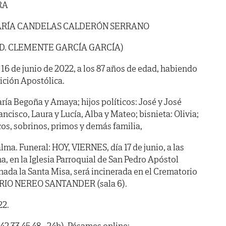
RA
RÍA CANDELAS CALDERÓN SERRANO
 D. CLEMENTE GARCÍA GARCÍA)
a 16 de junio de 2022, a los 87 años de edad, habiendo
dición Apostólica.
ría Begoña y Amaya; hijos políticos: José y José
ancisco, Laura y Lucía, Alba y Mateo; bisnieta: Olivia;
os, sobrinos, primos y demás familia,
ma. Funeral: HOY, VIERNES, día 17 de junio, a las
 en la Iglesia Parroquial de San Pedro Apóstol
ada la Santa Misa, será incinerada en el Crematorio
ORIO NEREO SANTANDER (sala 6).
22.
42 33 45 48 - 24h). Pésames online: