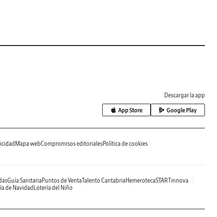
Descargar la app
App Store
Google Play
icidad
Mapa web
Compromisos editoriales
Política de cookies
das
Guía Sanitaria
Puntos de Venta
Talento Cantabria
Hemeroteca
STARTinnova
ía de Navidad
Lotería del Niño