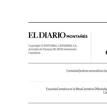
Copyright © EDITORIAL CANTABRIA S.A.
Avenida de Parayas 38, 39011 Santander ,
Cantabria
Contactar
Quiénes somos
Aviso le
Esquelas
Cantabria en la Mesa
Cantabria DModa
Ag
Cas