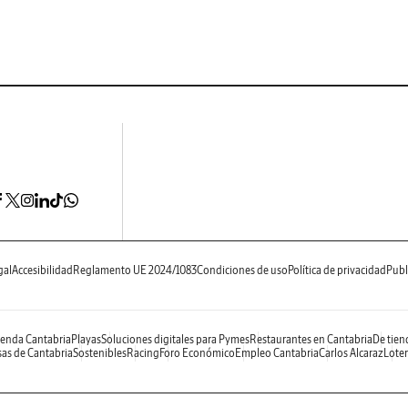
gal
Accesibilidad
Reglamento UE 2024/1083
Condiciones de uso
Política de privacidad
Publ
enda Cantabria
Playas
Soluciones digitales para Pymes
Restaurantes en Cantabria
De tien
as de Cantabria
Sostenibles
Racing
Foro Económico
Empleo Cantabria
Carlos Alcaraz
Loter