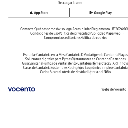
Descargar la app
App Store
Google Play
Contactar
Quiénes somos
Aviso legal
Accesibilidad
Reglamento UE 2024/10
Condiciones de uso
Política de privacidad
Publicidad
Mapa web
Compromisos editoriales
Política de cookies
Esquelas
Cantabria en la Mesa
Cantabria DModa
Agenda Cantabria
Playas
Soluciones digitales para Pymes
Restaurantes en Cantabria
De tiendas
Guía Sanitaria
Puntos de Venta
Talento Cantabria
Hemeroteca
STARTinnov
Casas de Cantabria
Sostenibles
Racing
Foro Económico
Empleo Cantabria
Carlos Alcaraz
Lotería de Navidad
Lotería del Niño
Webs de Vocento