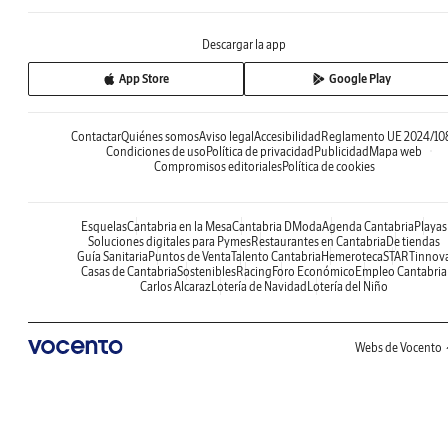
Descargar la app
App Store
Google Play
Contactar
Quiénes somos
Aviso legal
Accesibilidad
Reglamento UE 2024/10
Condiciones de uso
Política de privacidad
Publicidad
Mapa web
Compromisos editoriales
Política de cookies
Esquelas
Cantabria en la Mesa
Cantabria DModa
Agenda Cantabria
Playas
Soluciones digitales para Pymes
Restaurantes en Cantabria
De tiendas
Guía Sanitaria
Puntos de Venta
Talento Cantabria
Hemeroteca
STARTinnov
Casas de Cantabria
Sostenibles
Racing
Foro Económico
Empleo Cantabria
Carlos Alcaraz
Lotería de Navidad
Lotería del Niño
Webs de Vocento