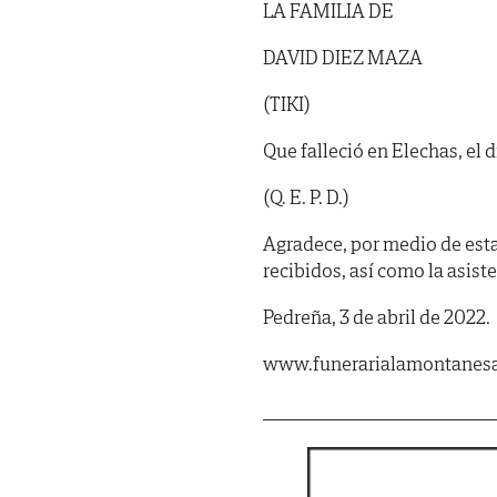
LA FAMILIA DE
DAVID DIEZ MAZA
(TIKI)
Que falleció en Elechas, el 
(Q. E. P. D.)
Agradece, por medio de est
recibidos, así como la asist
Pedreña, 3 de abril de 2022.
www.funerarialamontanes