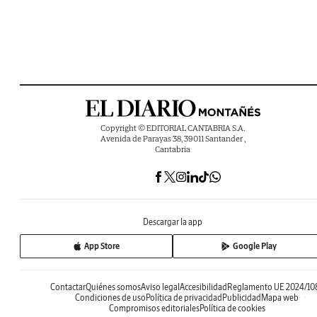
Copyright © EDITORIAL CANTABRIA S.A.
Avenida de Parayas 38, 39011 Santander ,
Cantabria
Descargar la app
App Store
Google Play
Contactar
Quiénes somos
Aviso legal
Accesibilidad
Reglamento UE 2024/10
Condiciones de uso
Política de privacidad
Publicidad
Mapa web
Compromisos editoriales
Política de cookies