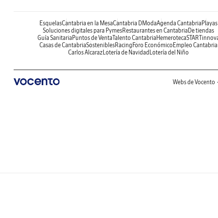
Esquelas
Cantabria en la Mesa
Cantabria DModa
Agenda Cantabria
Playas
Soluciones digitales para Pymes
Restaurantes en Cantabria
De tiendas
Guía Sanitaria
Puntos de Venta
Talento Cantabria
Hemeroteca
STARTinnov
Casas de Cantabria
Sostenibles
Racing
Foro Económico
Empleo Cantabria
Carlos Alcaraz
Lotería de Navidad
Lotería del Niño
Webs de Vocento