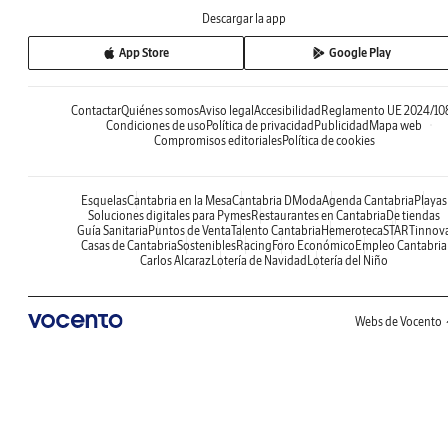
Descargar la app
App Store
Google Play
Contactar
Quiénes somos
Aviso legal
Accesibilidad
Reglamento UE 2024/10
Condiciones de uso
Política de privacidad
Publicidad
Mapa web
Compromisos editoriales
Política de cookies
Esquelas
Cantabria en la Mesa
Cantabria DModa
Agenda Cantabria
Playas
Soluciones digitales para Pymes
Restaurantes en Cantabria
De tiendas
Guía Sanitaria
Puntos de Venta
Talento Cantabria
Hemeroteca
STARTinnov
Casas de Cantabria
Sostenibles
Racing
Foro Económico
Empleo Cantabria
Carlos Alcaraz
Lotería de Navidad
Lotería del Niño
Webs de Vocento