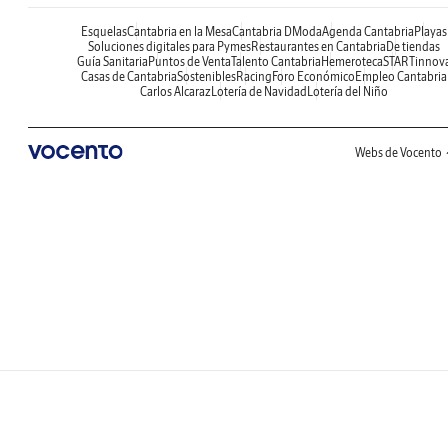
Esquelas
Cantabria en la Mesa
Cantabria DModa
Agenda Cantabria
Playas
Soluciones digitales para Pymes
Restaurantes en Cantabria
De tiendas
Guía Sanitaria
Puntos de Venta
Talento Cantabria
Hemeroteca
STARTinnov
Casas de Cantabria
Sostenibles
Racing
Foro Económico
Empleo Cantabria
Carlos Alcaraz
Lotería de Navidad
Lotería del Niño
Webs de Vocento