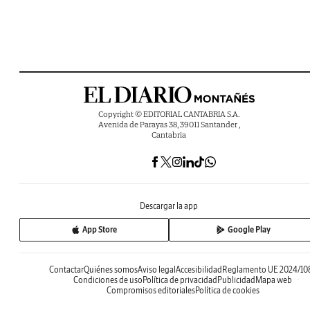
Copyright © EDITORIAL CANTABRIA S.A.
Avenida de Parayas 38, 39011 Santander ,
Cantabria
Descargar la app
App Store
Google Play
Contactar
Quiénes somos
Aviso legal
Accesibilidad
Reglamento UE 2024/10
Condiciones de uso
Política de privacidad
Publicidad
Mapa web
Compromisos editoriales
Política de cookies