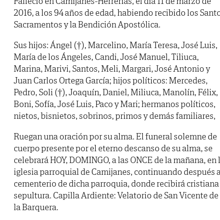
Falleció en Camijanes-Herrerías, el día 11 de marzo de
2016, a los 94 años de edad, habiendo recibido los Sant
Sacramentos y la Bendición Apostólica.
Sus hijos: Ángel (†), Marcelino, María Teresa, José Luis,
María de los Ángeles, Candi, José Manuel, Tiliuca,
Marina, Marivi, Santos, Meli, Margari, José Antonio y
Juan Carlos Ortega García; hijos políticos: Mercedes,
Pedro, Soli (†), Joaquín, Daniel, Miliuca, Manolín, Félix,
Boni, Sofía, José Luis, Paco y Mari; hermanos políticos,
nietos, bisnietos, sobrinos, primos y demás familiares,
Ruegan una oración por su alma. El funeral solemne de
cuerpo presente por el eterno descanso de su alma, se
celebrará HOY, DOMINGO, a las ONCE de la mañana, en 
iglesia parroquial de Camijanes, continuando después a
cementerio de dicha parroquia, donde recibirá cristiana
sepultura. Capilla Ardiente: Velatorio de San Vicente de
la Barquera.