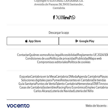
Copyright © EDITORIAL CANTABRIA S.A.
Avenida de Parayas 38, 39011 Santander ,
Cantabria
Descargar la app
App Store
Google Play
Contactar
Quiénes somos
Aviso legal
Accesibilidad
Reglamento UE 2024/10
Condiciones de uso
Política de privacidad
Publicidad
Mapa web
Compromisos editoriales
Política de cookies
Esquelas
Cantabria en la Mesa
Cantabria DModa
Agenda Cantabria
Playas
Soluciones digitales para Pymes
Restaurantes en Cantabria
De tiendas
Guía Sanitaria
Puntos de Venta
Talento Cantabria
Hemeroteca
STARTinnov
Casas de Cantabria
Sostenibles
Racing
Foro Económico
Empleo Cantabria
Carlos Alcaraz
Lotería de Navidad
Lotería del Niño
Webs de Vocento