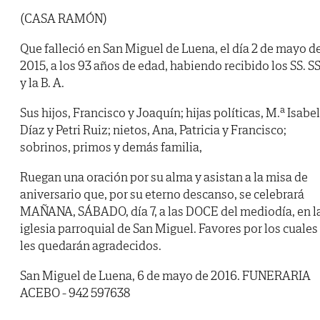
(CASA RAMÓN)
Que falleció en San Miguel de Luena, el día 2 de mayo d
2015, a los 93 años de edad, habiendo recibido los SS. SS
y la B. A.
Sus hijos, Francisco y Joaquín; hijas políticas, M.ª Isabel
Díaz y Petri Ruiz; nietos, Ana, Patricia y Francisco;
sobrinos, primos y demás familia,
Ruegan una oración por su alma y asistan a la misa de
aniversario que, por su eterno descanso, se celebrará
MAÑANA, SÁBADO, día 7, a las DOCE del mediodía, en l
iglesia parroquial de San Miguel. Favores por los cuales
les quedarán agradecidos.
San Miguel de Luena, 6 de mayo de 2016. FUNERARIA
ACEBO - 942 597638