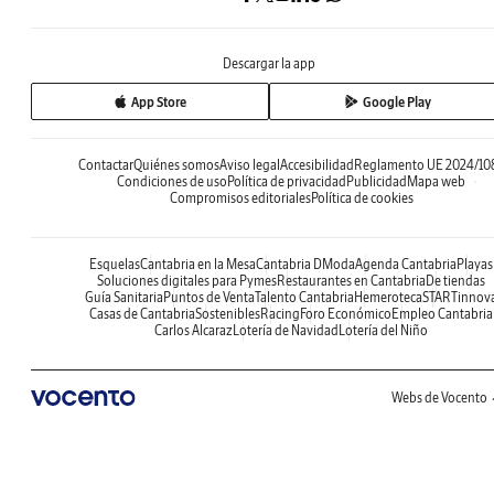
Descargar la app
App Store
Google Play
Contactar
Quiénes somos
Aviso legal
Accesibilidad
Reglamento UE 2024/10
Condiciones de uso
Política de privacidad
Publicidad
Mapa web
Compromisos editoriales
Política de cookies
Esquelas
Cantabria en la Mesa
Cantabria DModa
Agenda Cantabria
Playas
Soluciones digitales para Pymes
Restaurantes en Cantabria
De tiendas
Guía Sanitaria
Puntos de Venta
Talento Cantabria
Hemeroteca
STARTinnov
Casas de Cantabria
Sostenibles
Racing
Foro Económico
Empleo Cantabria
Carlos Alcaraz
Lotería de Navidad
Lotería del Niño
Webs de Vocento