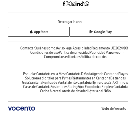
Descargar la app
App Store
Google Play
Contactar
Quiénes somos
Aviso legal
Accesibilidad
Reglamento UE 2024/10
Condiciones de uso
Política de privacidad
Publicidad
Mapa web
Compromisos editoriales
Política de cookies
Esquelas
Cantabria en la Mesa
Cantabria DModa
Agenda Cantabria
Playas
Soluciones digitales para Pymes
Restaurantes en Cantabria
De tiendas
Guía Sanitaria
Puntos de Venta
Talento Cantabria
Hemeroteca
STARTinnov
Casas de Cantabria
Sostenibles
Racing
Foro Económico
Empleo Cantabria
Carlos Alcaraz
Lotería de Navidad
Lotería del Niño
Webs de Vocento