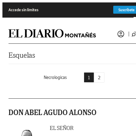
Saltar al contenido
Accede sin límites
Suscríbete
Esquelas
1
2
Necrologicas
DON ABEL AGUDO ALONSO
EL SEÑOR