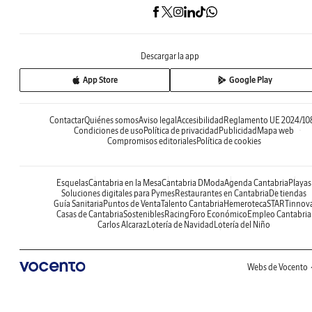
Descargar la app
App Store
Google Play
Contactar
Quiénes somos
Aviso legal
Accesibilidad
Reglamento UE 2024/10
Condiciones de uso
Política de privacidad
Publicidad
Mapa web
Compromisos editoriales
Política de cookies
Esquelas
Cantabria en la Mesa
Cantabria DModa
Agenda Cantabria
Playas
Soluciones digitales para Pymes
Restaurantes en Cantabria
De tiendas
Guía Sanitaria
Puntos de Venta
Talento Cantabria
Hemeroteca
STARTinnov
Casas de Cantabria
Sostenibles
Racing
Foro Económico
Empleo Cantabria
Carlos Alcaraz
Lotería de Navidad
Lotería del Niño
Webs de Vocento