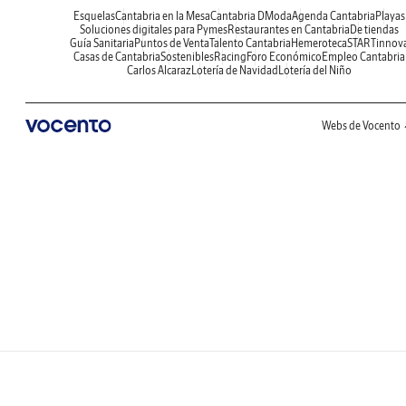
Esquelas
Cantabria en la Mesa
Cantabria DModa
Agenda Cantabria
Playas
Soluciones digitales para Pymes
Restaurantes en Cantabria
De tiendas
Guía Sanitaria
Puntos de Venta
Talento Cantabria
Hemeroteca
STARTinnov
Casas de Cantabria
Sostenibles
Racing
Foro Económico
Empleo Cantabria
Carlos Alcaraz
Lotería de Navidad
Lotería del Niño
Webs de Vocento