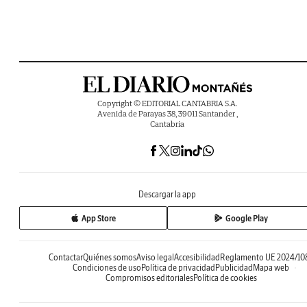
Copyright © EDITORIAL CANTABRIA S.A.
Avenida de Parayas 38, 39011 Santander ,
Cantabria
Descargar la app
App Store
Google Play
Contactar
Quiénes somos
Aviso legal
Accesibilidad
Reglamento UE 2024/10
Condiciones de uso
Política de privacidad
Publicidad
Mapa web
Compromisos editoriales
Política de cookies