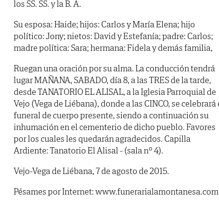
los SS. SS. y la B. A.
Su esposa: Haide; hijos: Carlos y María Elena; hijo
político: Jony; nietos: David y Estefanía; padre: Carlos;
madre política: Sara; hermana: Fidela y demás familia,
Ruegan una oración por su alma. La conducción tendrá
lugar MAÑANA, SABADO, día 8, a las TRES de la tarde,
desde TANATORIO EL ALISAL, a la Iglesia Parroquial de
Vejo (Vega de Liébana), donde a las CINCO, se celebrará 
funeral de cuerpo presente, siendo a continuación su
inhumación en el cementerio de dicho pueblo. Favores
por los cuales les quedarán agradecidos. Capilla
Ardiente: Tanatorio El Alisal - (sala nº 4).
Vejo-Vega de Liébana, 7 de agosto de 2015.
Pésames por Internet: www.funerarialamontanesa.com