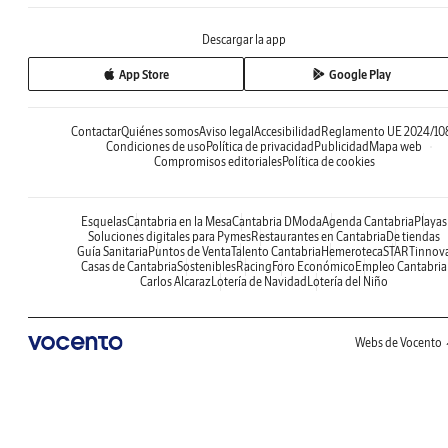
Descargar la app
App Store
Google Play
Contactar
Quiénes somos
Aviso legal
Accesibilidad
Reglamento UE 2024/10
Condiciones de uso
Política de privacidad
Publicidad
Mapa web
Compromisos editoriales
Política de cookies
Esquelas
Cantabria en la Mesa
Cantabria DModa
Agenda Cantabria
Playas
Soluciones digitales para Pymes
Restaurantes en Cantabria
De tiendas
Guía Sanitaria
Puntos de Venta
Talento Cantabria
Hemeroteca
STARTinnov
Casas de Cantabria
Sostenibles
Racing
Foro Económico
Empleo Cantabria
Carlos Alcaraz
Lotería de Navidad
Lotería del Niño
Webs de Vocento