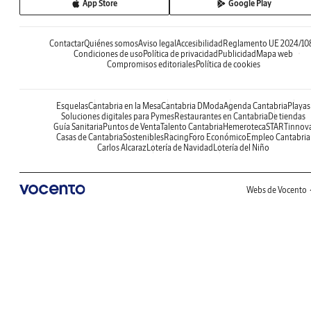
App Store
Google Play
Contactar
Quiénes somos
Aviso legal
Accesibilidad
Reglamento UE 2024/10
Condiciones de uso
Política de privacidad
Publicidad
Mapa web
Compromisos editoriales
Política de cookies
Esquelas
Cantabria en la Mesa
Cantabria DModa
Agenda Cantabria
Playas
Soluciones digitales para Pymes
Restaurantes en Cantabria
De tiendas
Guía Sanitaria
Puntos de Venta
Talento Cantabria
Hemeroteca
STARTinnov
Casas de Cantabria
Sostenibles
Racing
Foro Económico
Empleo Cantabria
Carlos Alcaraz
Lotería de Navidad
Lotería del Niño
Webs de Vocento