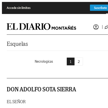
Saltar al contenido
Accede sin límites
Suscríbete
Esquelas
1
2
Necrologicas
DON ADOLFO SOTA SIERRA
EL SEÑOR