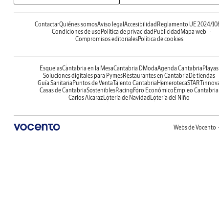
Contactar
Quiénes somos
Aviso legal
Accesibilidad
Reglamento UE 2024/10
Condiciones de uso
Política de privacidad
Publicidad
Mapa web
Compromisos editoriales
Política de cookies
Esquelas
Cantabria en la Mesa
Cantabria DModa
Agenda Cantabria
Playas
Soluciones digitales para Pymes
Restaurantes en Cantabria
De tiendas
Guía Sanitaria
Puntos de Venta
Talento Cantabria
Hemeroteca
STARTinnov
Casas de Cantabria
Sostenibles
Racing
Foro Económico
Empleo Cantabria
Carlos Alcaraz
Lotería de Navidad
Lotería del Niño
Webs de Vocento