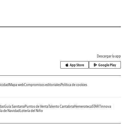
Descargar la app
App Store
Google Play
icidad
Mapa web
Compromisos editoriales
Política de cookies
das
Guía Sanitaria
Puntos de Venta
Talento Cantabria
Hemeroteca
STARTinnova
ía de Navidad
Lotería del Niño