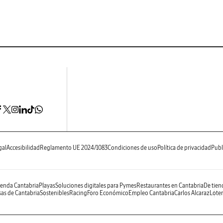
gal
Accesibilidad
Reglamento UE 2024/1083
Condiciones de uso
Política de privacidad
Publ
enda Cantabria
Playas
Soluciones digitales para Pymes
Restaurantes en Cantabria
De tien
as de Cantabria
Sostenibles
Racing
Foro Económico
Empleo Cantabria
Carlos Alcaraz
Loter