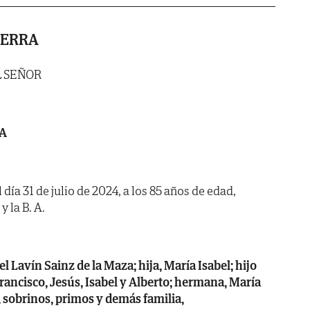
IERRA
L SEÑOR
A
 día 31 de julio de 2024, a los 85 años de edad,
y la B. A.
l Lavín Sainz de la Maza; hija, María Isabel; hijo
Francisco, Jesús, Isabel y Alberto; hermana, María
, sobrinos, primos y demás familia,