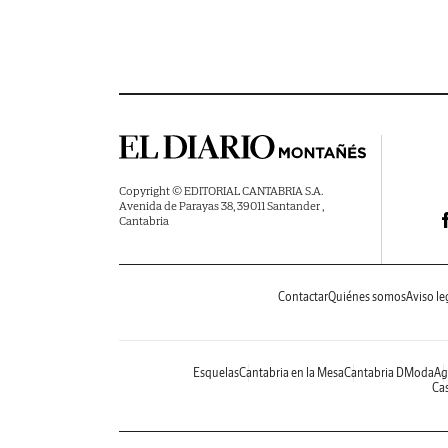
Copyright © EDITORIAL CANTABRIA S.A.
Avenida de Parayas 38, 39011 Santander ,
Cantabria
Contactar
Quiénes somos
Aviso le
Esquelas
Cantabria en la Mesa
Cantabria DModa
Ag
Cas