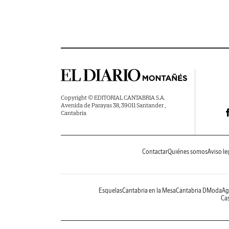
Copyright © EDITORIAL CANTABRIA S.A.
Avenida de Parayas 38, 39011 Santander ,
Cantabria
Contactar
Quiénes somos
Aviso le
Esquelas
Cantabria en la Mesa
Cantabria DModa
Ag
Cas