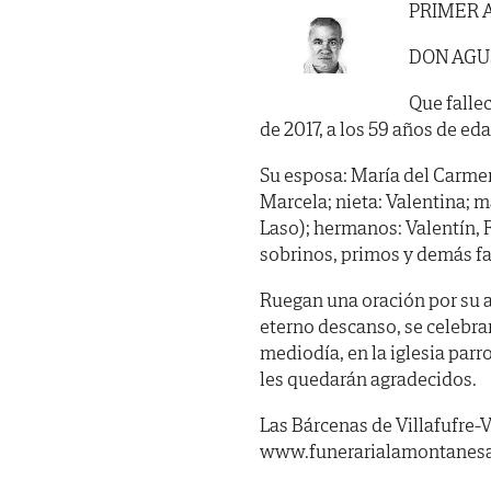
PRIMER 
DON AGU
Que fallec
de 2017, a los 59 años de eda
Su esposa: María del Carmen 
Marcela; nieta: Valentina; 
Laso); hermanos: Valentín, 
sobrinos, primos y demás fa
Ruegan una oración por su al
eterno descanso, se celebr
mediodía, en la iglesia parr
les quedarán agradecidos.
Las Bárcenas de Villafufre-V
www.funerarialamontanes