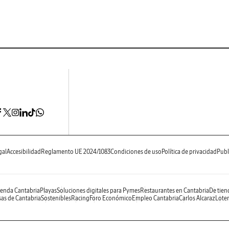
gal
Accesibilidad
Reglamento UE 2024/1083
Condiciones de uso
Política de privacidad
Publ
enda Cantabria
Playas
Soluciones digitales para Pymes
Restaurantes en Cantabria
De tien
as de Cantabria
Sostenibles
Racing
Foro Económico
Empleo Cantabria
Carlos Alcaraz
Loter