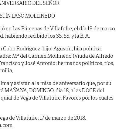
ANIVERSARIO DEL SEÑOR
STÍN LASO MOLLINEDO
ió en Las Bárcenas de Villafufre, el día 19 de marzo
d, habiendo recibido los SS. SS. y la B. A.
Cobo Rodríguez; hijo: Agustín; hija política:
madre: Mª del Carmen Mollinedo (Viuda de Alfredo
Francisco y José Antonio; hermanos políticos, tíos,
milia,
ma y asistan a la misa de aniversario que, por su
ará MAÑANA, DOMINGO, día 18, a las DOCE del
oquial de Vega de Villafufre. Favores por los cuales
ega de Villafufre, 17 de marzo de 2018.
a.com