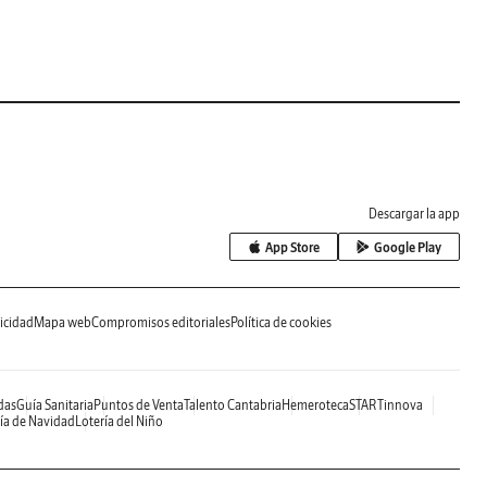
Descargar la app
App Store
Google Play
icidad
Mapa web
Compromisos editoriales
Política de cookies
das
Guía Sanitaria
Puntos de Venta
Talento Cantabria
Hemeroteca
STARTinnova
ía de Navidad
Lotería del Niño