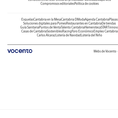
Compromisos editoriales
Política de cookies
Esquelas
Cantabria en la Mesa
Cantabria DModa
Agenda Cantabria
Playas
Soluciones digitales para Pymes
Restaurantes en Cantabria
De tiendas
Guía Sanitaria
Puntos de Venta
Talento Cantabria
Hemeroteca
STARTinnov
Casas de Cantabria
Sostenibles
Racing
Foro Económico
Empleo Cantabria
Carlos Alcaraz
Lotería de Navidad
Lotería del Niño
Webs de Vocento