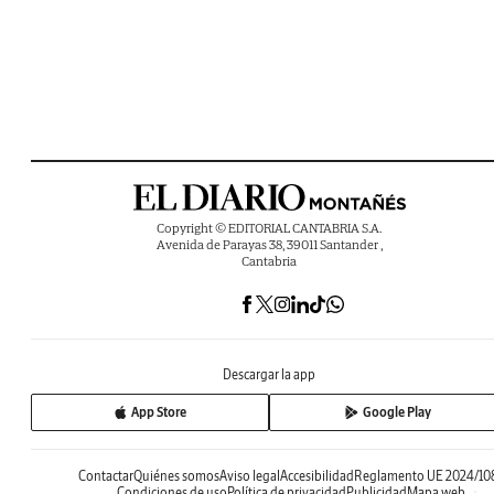
Copyright © EDITORIAL CANTABRIA S.A.
Avenida de Parayas 38, 39011 Santander ,
Cantabria
Descargar la app
App Store
Google Play
Contactar
Quiénes somos
Aviso legal
Accesibilidad
Reglamento UE 2024/10
Condiciones de uso
Política de privacidad
Publicidad
Mapa web