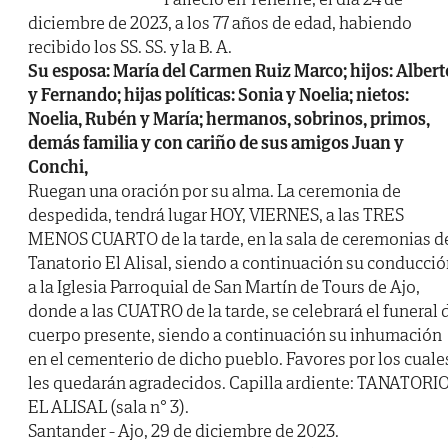
diciembre de 2023, a los 77 años de edad, habiendo
recibido los SS. SS. y la B. A.
Su esposa: María del Carmen Ruiz Marco; hijos: Albert
y Fernando; hijas políticas: Sonia y Noelia; nietos:
Noelia, Rubén y María; hermanos, sobrinos, primos,
demás familia y con cariño de sus amigos Juan y
Conchi,
Ruegan una oración por su alma. La ceremonia de
despedida, tendrá lugar HOY, VIERNES, a las TRES
MENOS CUARTO de la tarde, en la sala de ceremonias d
Tanatorio El Alisal, siendo a continuación su conducci
a la Iglesia Parroquial de San Martín de Tours de Ajo,
donde a las CUATRO de la tarde, se celebrará el funeral 
cuerpo presente, siendo a continuación su inhumación
en el cementerio de dicho pueblo. Favores por los cuale
les quedarán agradecidos. Capilla ardiente: TANATORI
EL ALISAL (sala n° 3).
Santander - Ajo, 29 de diciembre de 2023.