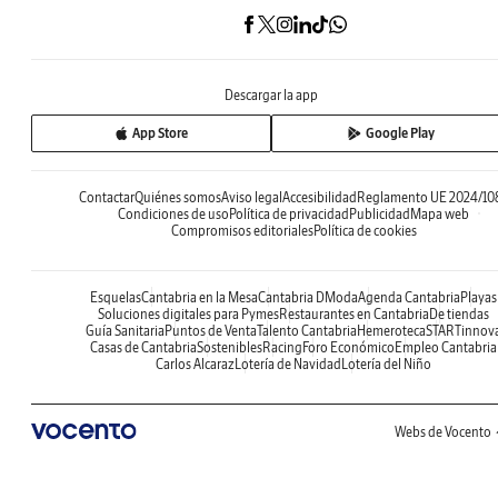
Descargar la app
App Store
Google Play
Contactar
Quiénes somos
Aviso legal
Accesibilidad
Reglamento UE 2024/10
Condiciones de uso
Política de privacidad
Publicidad
Mapa web
Compromisos editoriales
Política de cookies
Esquelas
Cantabria en la Mesa
Cantabria DModa
Agenda Cantabria
Playas
Soluciones digitales para Pymes
Restaurantes en Cantabria
De tiendas
Guía Sanitaria
Puntos de Venta
Talento Cantabria
Hemeroteca
STARTinnov
Casas de Cantabria
Sostenibles
Racing
Foro Económico
Empleo Cantabria
Carlos Alcaraz
Lotería de Navidad
Lotería del Niño
Webs de Vocento