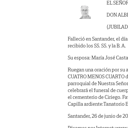
EL SEÑO
DON ALB
(JUBILAD
Falleció en Santander, el dí
recibido los SS. SS. y la B. A.
Su esposa: María José Casta
Ruegan una oración por su 
CUATRO MENOS CUARTO de la 
parroquial de Nuestra Seño
celebrará el funeral de cue
el cementerio de Ciriego. F
Capilla ardiente:Tanatorio El
Santander, 26 de junio de 20
Pésames por Internet: www