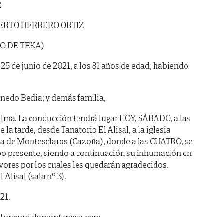
R
ERTO HERRERO ORTIZ
O DE TEKA)
a 25 de junio de 2021, a los 81 años de edad, habiendo
nedo Bedia; y demás familia,
alma. La conducción tendrá lugar HOY, SÁBADO, a las
tarde, desde Tanatorio El Alisal, a la iglesia
ra de Montesclaros (Cazoña), donde a las CUATRO, se
rpo presente, siendo a continuación su inhumación en
avores por los cuales les quedarán agradecidos.
 Alisal (sala nº 3).
21.
.funerarialamontanesa.com