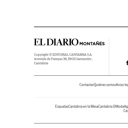
Copyright © EDITORIAL CANTABRIA S.A.
Avenida de Parayas 38, 39011 Santander ,
Cantabria
Contactar
Quiénes somos
Aviso le
Esquelas
Cantabria en la Mesa
Cantabria DModa
Ag
Cas