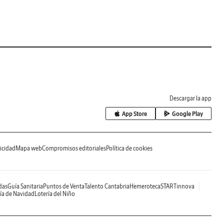
Descargar la app
App Store
Google Play
icidad
Mapa web
Compromisos editoriales
Política de cookies
das
Guía Sanitaria
Puntos de Venta
Talento Cantabria
Hemeroteca
STARTinnova
ía de Navidad
Lotería del Niño