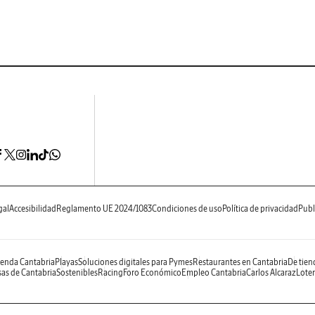
gal
Accesibilidad
Reglamento UE 2024/1083
Condiciones de uso
Política de privacidad
Publ
enda Cantabria
Playas
Soluciones digitales para Pymes
Restaurantes en Cantabria
De tien
as de Cantabria
Sostenibles
Racing
Foro Económico
Empleo Cantabria
Carlos Alcaraz
Loter