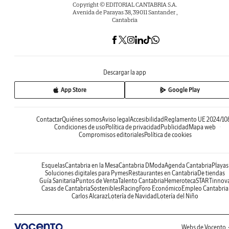
Copyright © EDITORIAL CANTABRIA S.A.
Avenida de Parayas 38, 39011 Santander ,
Cantabria
Descargar la app
App Store
Google Play
Contactar
Quiénes somos
Aviso legal
Accesibilidad
Reglamento UE 2024/10
Condiciones de uso
Política de privacidad
Publicidad
Mapa web
Compromisos editoriales
Política de cookies
Esquelas
Cantabria en la Mesa
Cantabria DModa
Agenda Cantabria
Playas
Soluciones digitales para Pymes
Restaurantes en Cantabria
De tiendas
Guía Sanitaria
Puntos de Venta
Talento Cantabria
Hemeroteca
STARTinnov
Casas de Cantabria
Sostenibles
Racing
Foro Económico
Empleo Cantabria
Carlos Alcaraz
Lotería de Navidad
Lotería del Niño
Webs de Vocento