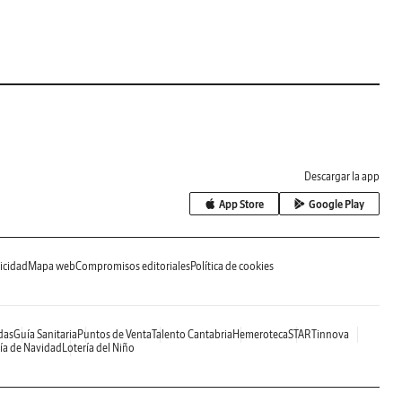
Descargar la app
App Store
Google Play
icidad
Mapa web
Compromisos editoriales
Política de cookies
das
Guía Sanitaria
Puntos de Venta
Talento Cantabria
Hemeroteca
STARTinnova
ía de Navidad
Lotería del Niño