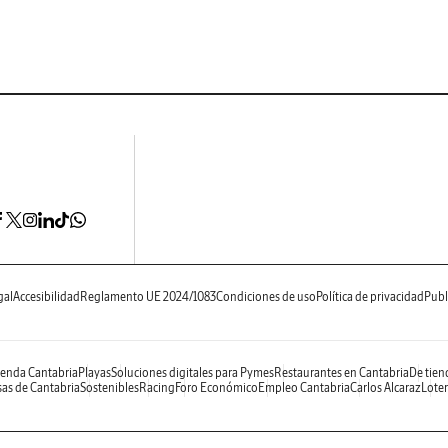
gal
Accesibilidad
Reglamento UE 2024/1083
Condiciones de uso
Política de privacidad
Publ
enda Cantabria
Playas
Soluciones digitales para Pymes
Restaurantes en Cantabria
De tien
as de Cantabria
Sostenibles
Racing
Foro Económico
Empleo Cantabria
Carlos Alcaraz
Loter