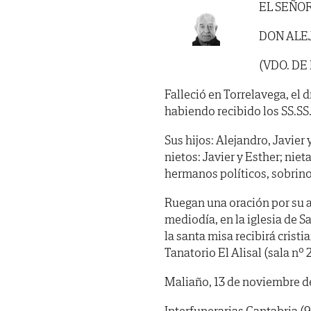
EL SEÑO
DON ALE
(VDO. D
Falleció en Torrelavega, el 
habiendo recibido los SS.SS. y
Sus hijos: Alejandro, Javier
nietos: Javier y Esther; niet
hermanos políticos, sobrino
Ruegan una oración por su a
mediodía, en la iglesia de 
la santa misa recibirá crist
Tanatorio El Alisal (sala nº 2
Maliaño, 13 de noviembre d
Interfunerarias Cantabria (9