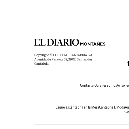
Copyright © EDITORIAL CANTABRIA S.A.
Avenida de Parayas 38, 39011 Santander ,
Cantabria
Contactar
Quiénes somos
Aviso le
Esquelas
Cantabria en la Mesa
Cantabria DModa
Ag
Cas