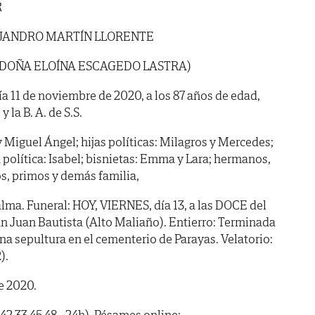
R
JANDRO MARTÍN LLORENTE
E DOÑA ELOÍNA ESCAGEDO LASTRA)
día 11 de noviembre de 2020, a los 87 años de edad,
 la B. A. de S.S.
 y Miguel Ángel; hijas políticas: Milagros y Mercedes;
a política: Isabel; bisnietas: Emma y Lara; hermanos,
s, primos y demás familia,
lma. Funeral: HOY, VIERNES, día 13, a las DOCE del
San Juan Bautista (Alto Maliaño). Entierro: Terminada
iana sepultura en el cementerio de Parayas. Velatorio:
).
e 2020.
42 33 45 48 - 24h). Pésames online: