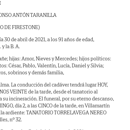
R
ONSO ANTÓN TARANILLA
O DE FIRESTONE)
ía 30 de abril de 2021, a los 91 años de edad,
y la B. A.
ñe; hijas: Amor, Nieves y Mercedes; hijos políticos:
os: César, Pablo, Valentín, Lucía, Daniel y Silvia;
os, sobrinos y demás familia,
lma. La conducción del cadáver tendrá lugar HOY,
OS VEINTE de la tarde, desde el tanatorio al
 su incineración. El funeral, por su eterno descanso,
O, día 2, a las CINCO de la tarde, en Villamartín
pilla ardiente: TANATORIO TORRELAVEGA NEREO
les, nº 32.