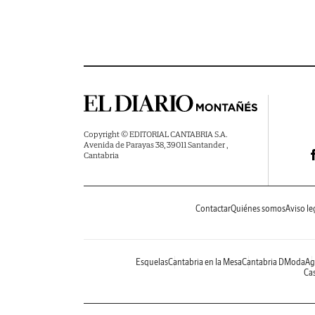
Copyright © EDITORIAL CANTABRIA S.A.
Avenida de Parayas 38, 39011 Santander ,
Cantabria
Contactar
Quiénes somos
Aviso le
Esquelas
Cantabria en la Mesa
Cantabria DModa
Ag
Cas