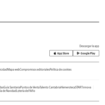
Descargar la app
App Store
Google Play
icidad
Mapa web
Compromisos editoriales
Política de cookies
das
Guía Sanitaria
Puntos de Venta
Talento Cantabria
Hemeroteca
STARTinnova
ía de Navidad
Lotería del Niño