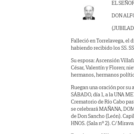
EL SEÑO
DON ALF
(JUBILAD
Falleció en Torrelavega, el d
habiendo recibido los SS. SS. 
Su esposa: Ascensión Villafa
César, Valentín y Floren; niet
hermanos, hermanos polític
Ruegan una oración por su a
SÁBADO, día 1, a la UNA MEN
Crematorio de Río Cabo para
se celebrará MAÑANA, DOMING
de Don Sancho (León). Ca
HNOS. (Sala nº 2). C/ Miraval