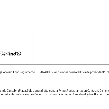
gal
Accesibilidad
Reglamento UE 2024/1083
Condiciones de uso
Política de privacidad
Publ
enda Cantabria
Playas
Soluciones digitales para Pymes
Restaurantes en Cantabria
De tien
as de Cantabria
Sostenibles
Racing
Foro Económico
Empleo Cantabria
Carlos Alcaraz
Loter