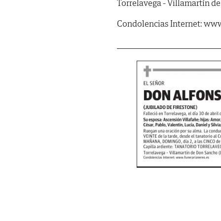
Torrelavega - Villamartín d
Condolencias Internet: www