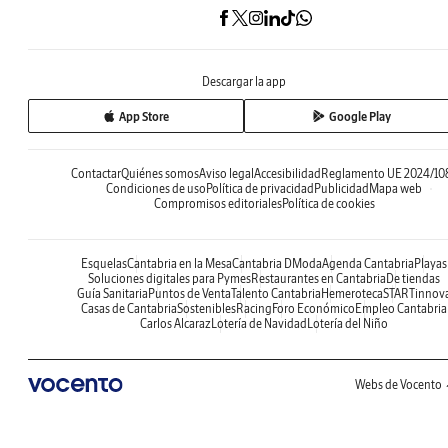
Descargar la app
App Store
Google Play
Contactar
Quiénes somos
Aviso legal
Accesibilidad
Reglamento UE 2024/10
Condiciones de uso
Política de privacidad
Publicidad
Mapa web
Compromisos editoriales
Política de cookies
Esquelas
Cantabria en la Mesa
Cantabria DModa
Agenda Cantabria
Playas
Soluciones digitales para Pymes
Restaurantes en Cantabria
De tiendas
Guía Sanitaria
Puntos de Venta
Talento Cantabria
Hemeroteca
STARTinnov
Casas de Cantabria
Sostenibles
Racing
Foro Económico
Empleo Cantabria
Carlos Alcaraz
Lotería de Navidad
Lotería del Niño
Webs de Vocento