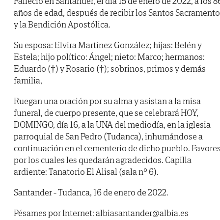
Falleció en Santander, el día 15 de enero de 2022, a los 8
años de edad, después de recibir los Santos Sacrament
y la Bendición Apostólica.
Su esposa: Elvira Martínez González; hijas: Belén y
Estela; hijo político: Ángel; nieto: Marco; hermanos:
Eduardo (†) y Rosario (†); sobrinos, primos y demás
familia,
Ruegan una oración por su alma y asistan a la misa
funeral, de cuerpo presente, que se celebrará HOY,
DOMINGO, día 16, a la UNA del mediodía, en la iglesia
parroquial de San Pedro (Tudanca), inhumándose a
continuación en el cementerio de dicho pueblo. Favore
por los cuales les quedarán agradecidos. Capilla
ardiente: Tanatorio El Alisal (sala nº 6).
Santander - Tudanca, 16 de enero de 2022.
Pésames por Internet: albiasantander@albia.es