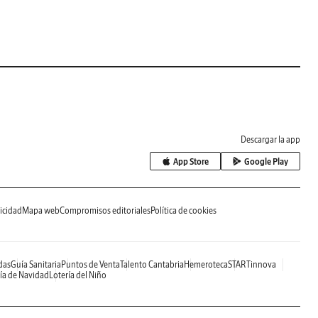
Descargar la app
App Store
Google Play
icidad
Mapa web
Compromisos editoriales
Política de cookies
das
Guía Sanitaria
Puntos de Venta
Talento Cantabria
Hemeroteca
STARTinnova
ía de Navidad
Lotería del Niño