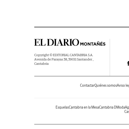
Copyright © EDITORIAL CANTABRIA S.A.
Avenida de Parayas 38, 39011 Santander ,
Cantabria
Contactar
Quiénes somos
Aviso le
Esquelas
Cantabria en la Mesa
Cantabria DModa
Ag
Cas