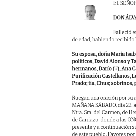
EL SEÑO
DON ÁLV
Falleció e
de edad, habiendo recibido lo
Su esposa, doña María Isabe
políticos, David Alonso y T
hermanos, Darío (†), Ana C
Purificación Castellanos, Lu
Prado; tía, Chus; sobrinos,
Ruegan una oración por su a
MAÑANA SÁBADO, día 22, a l
Ntra. Sra. del Carmen, de Her
de Carriazo, donde a las ON
presente y a continuación s
de este pueblo. Favores po