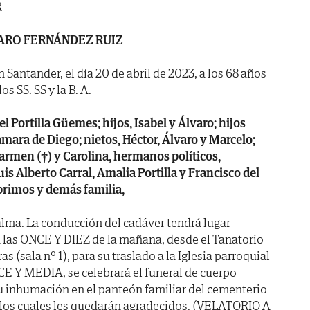
R
ARO FERNÁNDEZ RUIZ
n Santander, el día 20 de abril de 2023, a los 68 años
s SS. SS y la B. A.
l Portilla Güemes; hijos, Isabel y Álvaro; hijos
amara de Diego; nietos, Héctor, Álvaro y Marcelo;
armen (†) y Carolina, hermanos políticos,
is Alberto Carral, Amalia Portilla y Francisco del
 primos y demás familia,
lma. La conducción del cadáver tendrá lugar
as ONCE Y DIEZ de la mañana, desde el Tanatorio
as (sala nº 1), para su traslado a la Iglesia parroquial
CE Y MEDIA, se celebrará el funeral de cuerpo
u inhumación en el panteón familiar del cementerio
r los cuales les quedarán agradecidos. (VELATORIO A