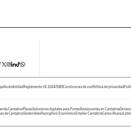
gal
Accesibilidad
Reglamento UE 2024/1083
Condiciones de uso
Política de privacidad
Publ
enda Cantabria
Playas
Soluciones digitales para Pymes
Restaurantes en Cantabria
De tien
as de Cantabria
Sostenibles
Racing
Foro Económico
Empleo Cantabria
Carlos Alcaraz
Loter