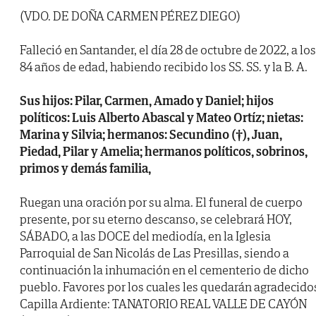
(VDO. DE DOÑA CARMEN PÉREZ DIEGO)
Falleció en Santander, el día 28 de octubre de 2022, a los
84 años de edad, habiendo recibido los SS. SS. y la B. A.
Sus hijos: Pilar, Carmen, Amado y Daniel; hijos
políticos: Luis Alberto Abascal y Mateo Ortíz; nietas:
Marina y Silvia; hermanos: Secundino (†), Juan,
Piedad, Pilar y Amelia; hermanos políticos, sobrinos,
primos y demás familia,
Ruegan una oración por su alma. El funeral de cuerpo
presente, por su eterno descanso, se celebrará HOY,
SÁBADO, a las DOCE del mediodía, en la Iglesia
Parroquial de San Nicolás de Las Presillas, siendo a
continuación la inhumación en el cementerio de dicho
pueblo. Favores por los cuales les quedarán agradecido
Capilla Ardiente: TANATORIO REAL VALLE DE CAYÓN