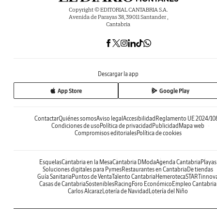
Copyright © EDITORIAL CANTABRIA S.A.
Avenida de Parayas 38, 39011 Santander ,
Cantabria
Descargar la app
App Store
Google Play
Contactar
Quiénes somos
Aviso legal
Accesibilidad
Reglamento UE 2024/10
Condiciones de uso
Política de privacidad
Publicidad
Mapa web
Compromisos editoriales
Política de cookies
Esquelas
Cantabria en la Mesa
Cantabria DModa
Agenda Cantabria
Playas
Soluciones digitales para Pymes
Restaurantes en Cantabria
De tiendas
Guía Sanitaria
Puntos de Venta
Talento Cantabria
Hemeroteca
STARTinnov
Casas de Cantabria
Sostenibles
Racing
Foro Económico
Empleo Cantabria
Carlos Alcaraz
Lotería de Navidad
Lotería del Niño