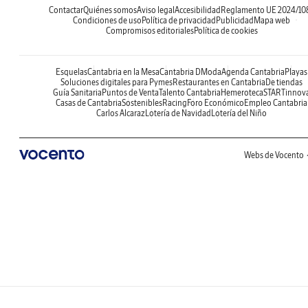
Contactar
Quiénes somos
Aviso legal
Accesibilidad
Reglamento UE 2024/10
Condiciones de uso
Política de privacidad
Publicidad
Mapa web
Compromisos editoriales
Política de cookies
Esquelas
Cantabria en la Mesa
Cantabria DModa
Agenda Cantabria
Playas
Soluciones digitales para Pymes
Restaurantes en Cantabria
De tiendas
Guía Sanitaria
Puntos de Venta
Talento Cantabria
Hemeroteca
STARTinnov
Casas de Cantabria
Sostenibles
Racing
Foro Económico
Empleo Cantabria
Carlos Alcaraz
Lotería de Navidad
Lotería del Niño
Webs de Vocento