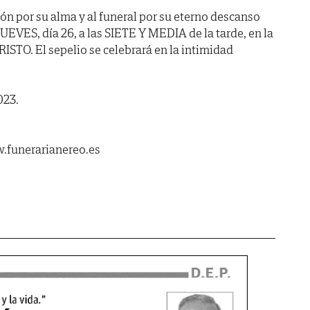
ión por su alma y al funeral por su eterno descanso
VES, día 26, a las SIETE Y MEDIA de la tarde, en la
STO. El sepelio se celebrará en la intimidad
023.
.funerarianereo.es