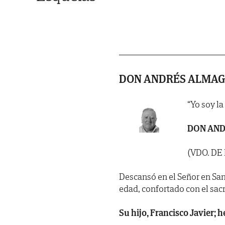
DON ANDRÉS ALMAG
“Yo soy la
DON AN
(VDO. D
Descansó en el Señor en Sant
edad, confortado con el sac
Su hijo, Francisco Javier;