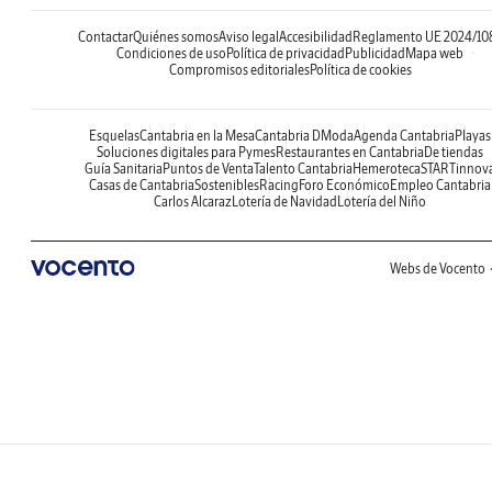
Contactar
Quiénes somos
Aviso legal
Accesibilidad
Reglamento UE 2024/10
Condiciones de uso
Política de privacidad
Publicidad
Mapa web
Compromisos editoriales
Política de cookies
Esquelas
Cantabria en la Mesa
Cantabria DModa
Agenda Cantabria
Playas
Soluciones digitales para Pymes
Restaurantes en Cantabria
De tiendas
Guía Sanitaria
Puntos de Venta
Talento Cantabria
Hemeroteca
STARTinnov
Casas de Cantabria
Sostenibles
Racing
Foro Económico
Empleo Cantabria
Carlos Alcaraz
Lotería de Navidad
Lotería del Niño
Webs de Vocento