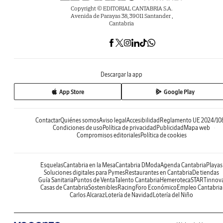
Copyright © EDITORIAL CANTABRIA S.A.
Avenida de Parayas 38, 39011 Santander ,
Cantabria
Descargar la app
App Store
Google Play
Contactar
Quiénes somos
Aviso legal
Accesibilidad
Reglamento UE 2024/10
Condiciones de uso
Política de privacidad
Publicidad
Mapa web
Compromisos editoriales
Política de cookies
Esquelas
Cantabria en la Mesa
Cantabria DModa
Agenda Cantabria
Playas
Soluciones digitales para Pymes
Restaurantes en Cantabria
De tiendas
Guía Sanitaria
Puntos de Venta
Talento Cantabria
Hemeroteca
STARTinnov
Casas de Cantabria
Sostenibles
Racing
Foro Económico
Empleo Cantabria
Carlos Alcaraz
Lotería de Navidad
Lotería del Niño