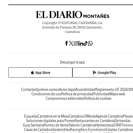
Copyright © EDITORIAL CANTABRIA S.A.
Avenida de Parayas 38, 39011 Santander ,
Cantabria
Descargar la app
App Store
Google Play
Contactar
Quiénes somos
Aviso legal
Accesibilidad
Reglamento UE 2024/10
Condiciones de uso
Política de privacidad
Publicidad
Mapa web
Compromisos editoriales
Política de cookies
Esquelas
Cantabria en la Mesa
Cantabria DModa
Agenda Cantabria
Playas
Soluciones digitales para Pymes
Restaurantes en Cantabria
De tiendas
Guía Sanitaria
Puntos de Venta
Talento Cantabria
Hemeroteca
STARTinnov
Casas de Cantabria
Sostenibles
Racing
Foro Económico
Empleo Cantabria