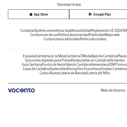
Descargar la app
App Store
Google Play
Contactar
Quiénes somos
Aviso legal
Accesibilidad
Reglamento UE 2024/10
Condiciones de uso
Política de privacidad
Publicidad
Mapa web
Compromisos editoriales
Política de cookies
Esquelas
Cantabria en la Mesa
Cantabria DModa
Agenda Cantabria
Playas
Soluciones digitales para Pymes
Restaurantes en Cantabria
De tiendas
Guía Sanitaria
Puntos de Venta
Talento Cantabria
Hemeroteca
STARTinnov
Casas de Cantabria
Sostenibles
Racing
Foro Económico
Empleo Cantabria
Carlos Alcaraz
Lotería de Navidad
Lotería del Niño
Webs de Vocento