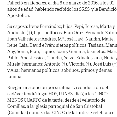
Falleció en Liencres, el día 6 de marzo de 2016, a los 91
años de edad, habiendo recibido los SS.SS. y la Bendici
Apostólica.
Su esposa: Irene Fernández; hijos: Pepi, Teresa, Marta y
Andresín (†); hijos políticos: Fran Ortiz, Fernando Zatón
Joan Vall; nietos: Andrés, Mª José, Javi, Nandín, Maite,
Irene, Laia, David e Iván; nietos políticos: Tasiana, Manu
Any, Sonia, Fran, Tiquio, Joan y Gemma; bisnietos: Marí
Pablo, Ana, Jessica, Claudia, Yaiza, Eduald, Jana, Nuria 
Mireia; hermanos: Antonio (†), Victoria (†), José Luis (†
y Ana ; hermanos políticos, sobrinos, primos y demás
familia,
Ruegan una oración por su alma. La conducción del
cadáver tendrá lugar HOY, LUNES, día 7, a las CINCO
MENOS CUARTO de la tarde, desde el velatorio de
Comillas, a la iglesia parroquial de San Cristóbal
(Comillas) donde a las CINCO de la tarde se celebrará el