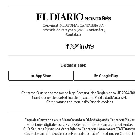
Copyright © EDITORIAL CANTABRIA S.A.
Avenida de Parayas 38, 39011 Santander ,
Cantabria
Descargar la app
App Store
Google Play
Contactar
Quiénes somos
Aviso legal
Accesibilidad
Reglamento UE 2024/10
Condiciones de uso
Política de privacidad
Publicidad
Mapa web
Compromisos editoriales
Política de cookies
Esquelas
Cantabria en la Mesa
Cantabria DModa
Agenda Cantabria
Playas
Soluciones digitales para Pymes
Restaurantes en Cantabria
De tiendas
Guía Sanitaria
Puntos de Venta
Talento Cantabria
Hemeroteca
STARTinnov
Casas de Cantabria
Sostenibles
Racing
Foro Económico
Empleo Cantabria