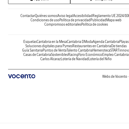
Contactar
Quiénes somos
Aviso legal
Accesibilidad
Reglamento UE 2024/10
Condiciones de uso
Política de privacidad
Publicidad
Mapa web
Compromisos editoriales
Política de cookies
Esquelas
Cantabria en la Mesa
Cantabria DModa
Agenda Cantabria
Playas
Soluciones digitales para Pymes
Restaurantes en Cantabria
De tiendas
Guía Sanitaria
Puntos de Venta
Talento Cantabria
Hemeroteca
STARTinnov
Casas de Cantabria
Sostenibles
Racing
Foro Económico
Empleo Cantabria
Carlos Alcaraz
Lotería de Navidad
Lotería del Niño
Webs de Vocento