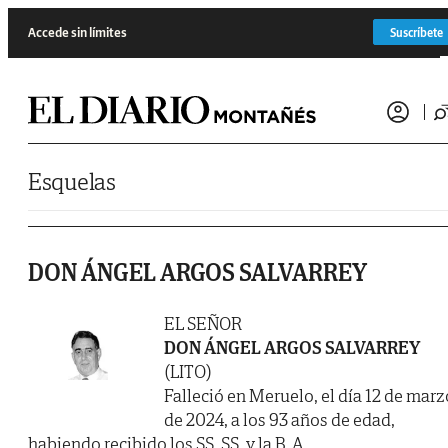
Saltar al contenido
Accede sin límites
Suscríbete
Esquelas
DON ÁNGEL ARGOS SALVARREY
EL SEÑOR
DON ÁNGEL ARGOS SALVARREY
(LITO)
Falleció en Meruelo, el día 12 de marz
de 2024, a los 93 años de edad,
habiendo recibido los SS. SS. y la B. A.