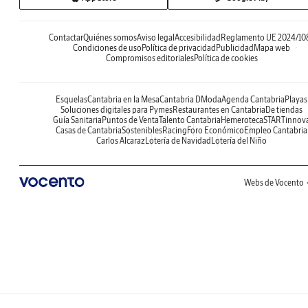
Contactar
Quiénes somos
Aviso legal
Accesibilidad
Reglamento UE 2024/10
Condiciones de uso
Política de privacidad
Publicidad
Mapa web
Compromisos editoriales
Política de cookies
Esquelas
Cantabria en la Mesa
Cantabria DModa
Agenda Cantabria
Playas
Soluciones digitales para Pymes
Restaurantes en Cantabria
De tiendas
Guía Sanitaria
Puntos de Venta
Talento Cantabria
Hemeroteca
STARTinnov
Casas de Cantabria
Sostenibles
Racing
Foro Económico
Empleo Cantabria
Carlos Alcaraz
Lotería de Navidad
Lotería del Niño
Webs de Vocento