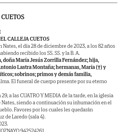
 CUETOS
R
EL CALLEJA CUETOS
n Nates, el día 28 de diciembre de 2023, a los 82 años
abiendo recibido los SS. SS. y la B. A.
, doña María Jesús Zorrilla Fernández; hija,
é Antonio Lastra Montaña; hermanas, María (†) y
ticos; sobrinos; primos y demás familia,
lma. El funeral de cuerpo presente por su eterno
 29, a las CUATRO Y MEDIA de la tarde, en la iglesia
 Nates, siendo a continuación su inhumación en el
ueblo. Favores por los cuales les quedarán
z de Laredo (sala 4).
023.
HOZNAYO 942524261