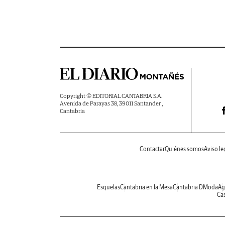
Copyright © EDITORIAL CANTABRIA S.A.
Avenida de Parayas 38, 39011 Santander ,
Cantabria
Contactar
Quiénes somos
Aviso le
Esquelas
Cantabria en la Mesa
Cantabria DModa
Ag
Cas