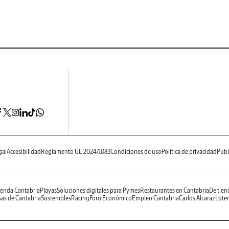
gal
Accesibilidad
Reglamento UE 2024/1083
Condiciones de uso
Política de privacidad
Publ
enda Cantabria
Playas
Soluciones digitales para Pymes
Restaurantes en Cantabria
De tien
as de Cantabria
Sostenibles
Racing
Foro Económico
Empleo Cantabria
Carlos Alcaraz
Loter