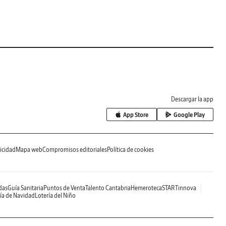
Descargar la app
App Store
Google Play
icidad
Mapa web
Compromisos editoriales
Política de cookies
das
Guía Sanitaria
Puntos de Venta
Talento Cantabria
Hemeroteca
STARTinnova
ía de Navidad
Lotería del Niño