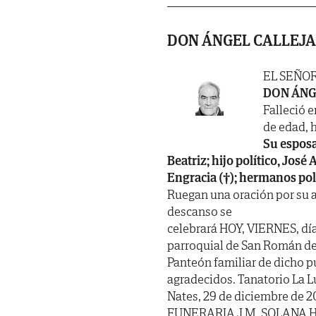
DON ÁNGEL CALLEJA
EL SEÑO
DON ÁNG
Falleció e
de edad, h
Su esposa
Beatriz; hijo político, Jos
Engracia (†); hermanos polí
Ruegan una oración por su a
descanso se
celebrará HOY, VIERNES, día
parroquial de San Román de
Panteón familiar de dicho p
agradecidos. Tanatorio La Lu
Nates, 29 de diciembre de 2
FUNERARIA J.M. SOLANA 