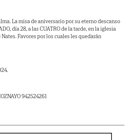
lma. La misa de aniversario por su eterno descanso
, día 28, a las CUATRO de la tarde, en la iglesia
Nates. Favores por los cuales les quedarán
024.
HOZNAYO 942524261