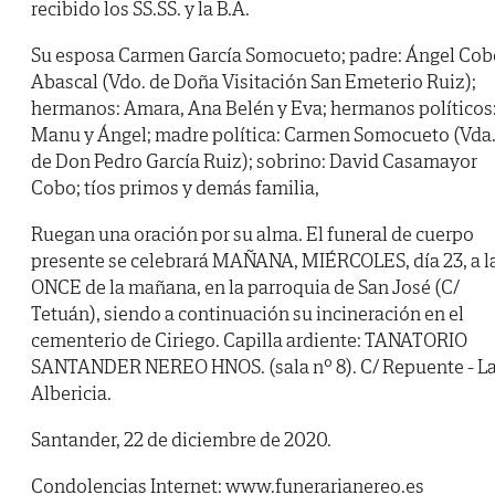
recibido los SS.SS. y la B.A.
Su esposa Carmen García Somocueto; padre: Ángel Cob
Abascal (Vdo. de Doña Visitación San Emeterio Ruiz);
hermanos: Amara, Ana Belén y Eva; hermanos políticos
Manu y Ángel; madre política: Carmen Somocueto (Vda
de Don Pedro García Ruiz); sobrino: David Casamayor
Cobo; tíos primos y demás familia,
Ruegan una oración por su alma. El funeral de cuerpo
presente se celebrará MAÑANA, MIÉRCOLES, día 23, a l
ONCE de la mañana, en la parroquia de San José (C/
Tetuán), siendo a continuación su incineración en el
cementerio de Ciriego. Capilla ardiente: TANATORIO
SANTANDER NEREO HNOS. (sala nº 8). C/ Repuente - L
Albericia.
Santander, 22 de diciembre de 2020.
Condolencias Internet: www.funerarianereo.es