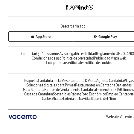
Descargar la app
App Store
Google Play
Contactar
Quiénes somos
Aviso legal
Accesibilidad
Reglamento UE 2024/10
Condiciones de uso
Política de privacidad
Publicidad
Mapa web
Compromisos editoriales
Política de cookies
Esquelas
Cantabria en la Mesa
Cantabria DModa
Agenda Cantabria
Playas
Soluciones digitales para Pymes
Restaurantes en Cantabria
De tiendas
Guía Sanitaria
Puntos de Venta
Talento Cantabria
Hemeroteca
STARTinnov
Casas de Cantabria
Sostenibles
Racing
Foro Económico
Empleo Cantabria
Carlos Alcaraz
Lotería de Navidad
Lotería del Niño
Webs de Vocento