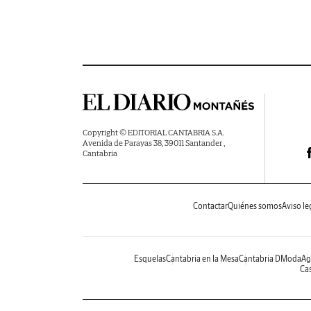
Copyright © EDITORIAL CANTABRIA S.A.
Avenida de Parayas 38, 39011 Santander ,
Cantabria
Contactar
Quiénes somos
Aviso le
Esquelas
Cantabria en la Mesa
Cantabria DModa
Ag
Cas