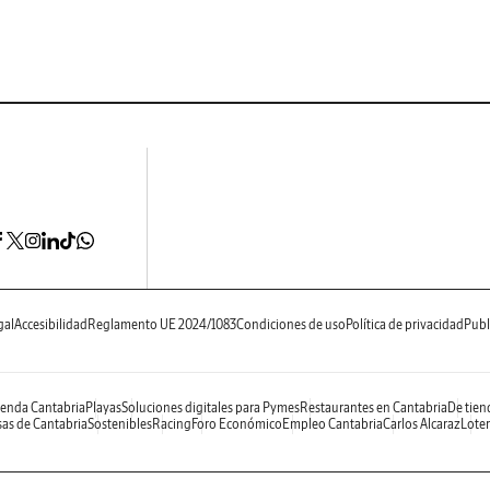
gal
Accesibilidad
Reglamento UE 2024/1083
Condiciones de uso
Política de privacidad
Publ
enda Cantabria
Playas
Soluciones digitales para Pymes
Restaurantes en Cantabria
De tien
as de Cantabria
Sostenibles
Racing
Foro Económico
Empleo Cantabria
Carlos Alcaraz
Loter