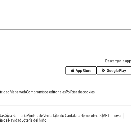
Descargar la app
App Store
Google Play
icidad
Mapa web
Compromisos editoriales
Política de cookies
das
Guía Sanitaria
Puntos de Venta
Talento Cantabria
Hemeroteca
STARTinnova
ía de Navidad
Lotería del Niño