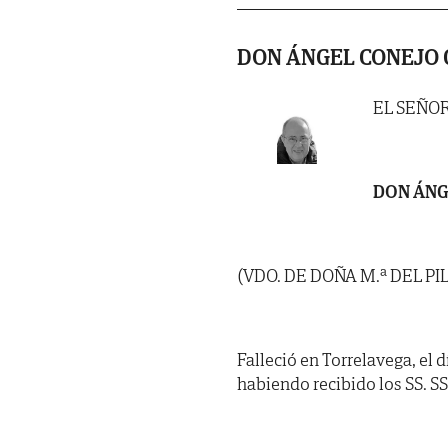
DON ÁNGEL CONEJO
EL SEÑO
DON ÁNG
(VDO. DE DOÑA M.ª DEL P
Falleció en Torrelavega, el 
habiendo recibido los SS. SS. 