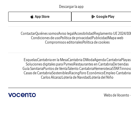
Descargar la app
App Store
Google Play
Contactar
Quiénes somos
Aviso legal
Accesibilidad
Reglamento UE 2024/10
Condiciones de uso
Política de privacidad
Publicidad
Mapa web
Compromisos editoriales
Política de cookies
Esquelas
Cantabria en la Mesa
Cantabria DModa
Agenda Cantabria
Playas
Soluciones digitales para Pymes
Restaurantes en Cantabria
De tiendas
Guía Sanitaria
Puntos de Venta
Talento Cantabria
Hemeroteca
STARTinnov
Casas de Cantabria
Sostenibles
Racing
Foro Económico
Empleo Cantabria
Carlos Alcaraz
Lotería de Navidad
Lotería del Niño
Webs de Vocento