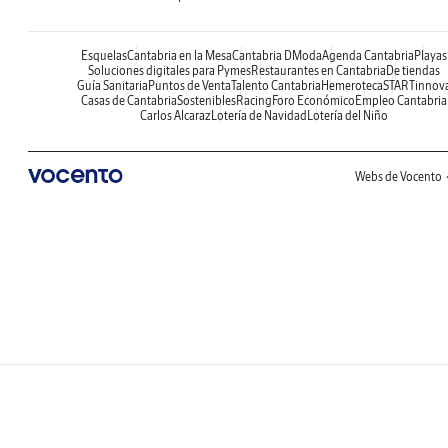
Esquelas
Cantabria en la Mesa
Cantabria DModa
Agenda Cantabria
Playas
Soluciones digitales para Pymes
Restaurantes en Cantabria
De tiendas
Guía Sanitaria
Puntos de Venta
Talento Cantabria
Hemeroteca
STARTinnov
Casas de Cantabria
Sostenibles
Racing
Foro Económico
Empleo Cantabria
Carlos Alcaraz
Lotería de Navidad
Lotería del Niño
Webs de Vocento