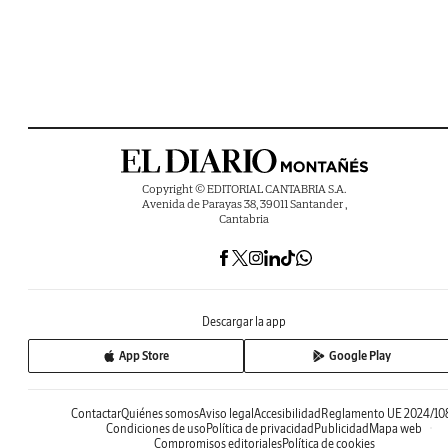
Copyright © EDITORIAL CANTABRIA S.A.
Avenida de Parayas 38, 39011 Santander ,
Cantabria
Descargar la app
App Store
Google Play
Contactar
Quiénes somos
Aviso legal
Accesibilidad
Reglamento UE 2024/10
Condiciones de uso
Política de privacidad
Publicidad
Mapa web
Compromisos editoriales
Política de cookies