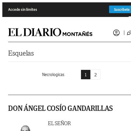
Saltar al contenido
Accede sin límites
Suscríbete
Esquelas
1
2
Necrologicas
DON ÁNGEL COSÍO GANDARILLAS
EL SEÑOR