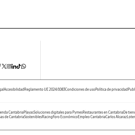
gal
Accesibilidad
Reglamento UE 2024/1083
Condiciones de uso
Política de privacidad
Publ
enda Cantabria
Playas
Soluciones digitales para Pymes
Restaurantes en Cantabria
De tien
as de Cantabria
Sostenibles
Racing
Foro Económico
Empleo Cantabria
Carlos Alcaraz
Loter