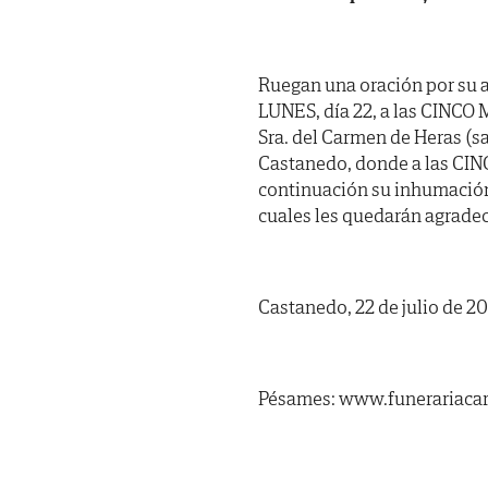
Ruegan una oración por su 
LUNES, día 22, a las CINCO 
Sra. del Carmen de Heras (sal
Castanedo, donde a las CINC
continuación su inhumación 
cuales les quedarán agradec
Castanedo, 22 de julio de 20
Pésames: www.funerariacar