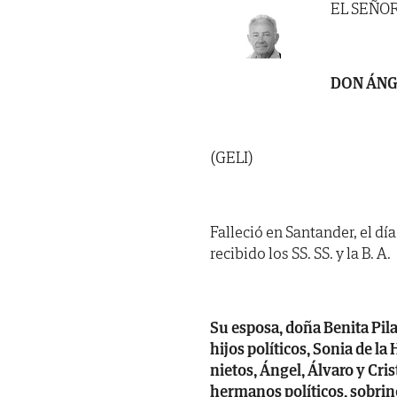
EL SEÑO
DON ÁNG
(GELI)
Falleció en Santander, el dí
recibido los SS. SS. y la B. A.
Su esposa, doña Benita Pila
hijos políticos, Sonia de l
nietos, Ángel, Álvaro y Cri
hermanos políticos, sobrin