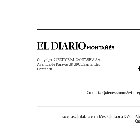
Copyright © EDITORIAL CANTABRIA S.A.
Avenida de Parayas 38, 39011 Santander ,
Cantabria
Contactar
Quiénes somos
Aviso le
Esquelas
Cantabria en la Mesa
Cantabria DModa
Ag
Cas