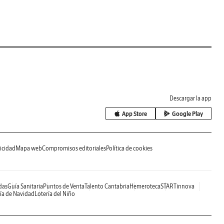
Descargar la app
App Store
Google Play
icidad
Mapa web
Compromisos editoriales
Política de cookies
das
Guía Sanitaria
Puntos de Venta
Talento Cantabria
Hemeroteca
STARTinnova
ía de Navidad
Lotería del Niño