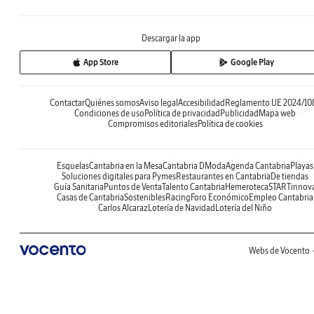
Descargar la app
App Store
Google Play
Contactar
Quiénes somos
Aviso legal
Accesibilidad
Reglamento UE 2024/10
Condiciones de uso
Política de privacidad
Publicidad
Mapa web
Compromisos editoriales
Política de cookies
Esquelas
Cantabria en la Mesa
Cantabria DModa
Agenda Cantabria
Playas
Soluciones digitales para Pymes
Restaurantes en Cantabria
De tiendas
Guía Sanitaria
Puntos de Venta
Talento Cantabria
Hemeroteca
STARTinnov
Casas de Cantabria
Sostenibles
Racing
Foro Económico
Empleo Cantabria
Carlos Alcaraz
Lotería de Navidad
Lotería del Niño
Webs de Vocento