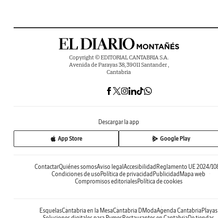
Copyright © EDITORIAL CANTABRIA S.A.
Avenida de Parayas 38, 39011 Santander ,
Cantabria
Descargar la app
App Store
Google Play
Contactar
Quiénes somos
Aviso legal
Accesibilidad
Reglamento UE 2024/10
Condiciones de uso
Política de privacidad
Publicidad
Mapa web
Compromisos editoriales
Política de cookies
Esquelas
Cantabria en la Mesa
Cantabria DModa
Agenda Cantabria
Playas
Soluciones digitales para Pymes
Restaurantes en Cantabria
De tiendas