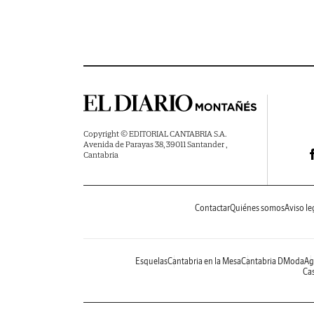
Copyright © EDITORIAL CANTABRIA S.A.
Avenida de Parayas 38, 39011 Santander ,
Cantabria
Contactar
Quiénes somos
Aviso le
Esquelas
Cantabria en la Mesa
Cantabria DModa
Ag
Cas