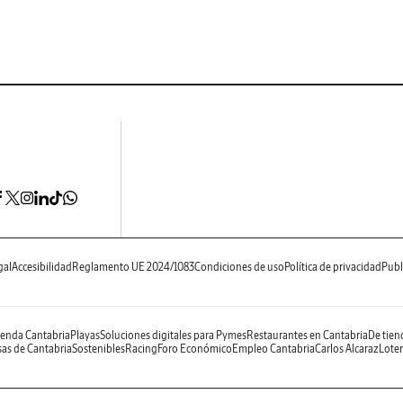
gal
Accesibilidad
Reglamento UE 2024/1083
Condiciones de uso
Política de privacidad
Publ
enda Cantabria
Playas
Soluciones digitales para Pymes
Restaurantes en Cantabria
De tien
as de Cantabria
Sostenibles
Racing
Foro Económico
Empleo Cantabria
Carlos Alcaraz
Loter