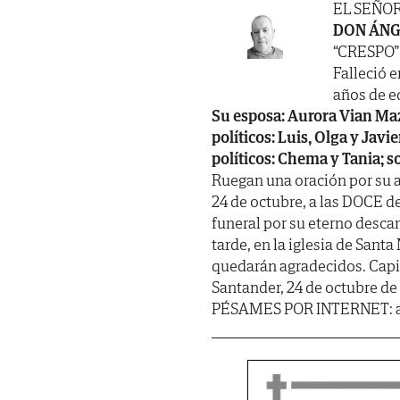
EL SEÑO
DON ÁNG
“CRESPO”
Falleció e
años de ed
Su esposa: Aurora Vian Mazo
políticos: Luis, Olga y Javie
políticos: Chema y Tania; s
Ruegan una oración por su 
24 de octubre, a las DOCE d
funeral por su eterno desca
tarde, en la iglesia de Santa
quedarán agradecidos. Capi
Santander, 24 de octubre de
PÉSAMES POR INTERNET: al