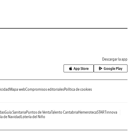
Descargar la app
App Store
Google Play
icidad
Mapa web
Compromisos editoriales
Política de cookies
das
Guía Sanitaria
Puntos de Venta
Talento Cantabria
Hemeroteca
STARTinnova
ía de Navidad
Lotería del Niño