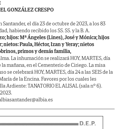
R
EL GONZÁLEZ CRESPO
n Santander, el día 23 de octubre de 2023, a los 83
ad, habiendo recibido los SS. SS. y la B. A.
; hijos: Mª Ángeles (Lines), José y Mónica; hijos
r; nietos: Paula, Héctor, Izan y Yeray; nietos
obrinos, primos y demás familia,
alma. La inhumación se realizará HOY, MARTES, día
e la mañana, en el Cementerio de Ciriego. La misa
nso se celebrará HOY, MARTES, día 24 a las SEIS de la
 María de la Encina. Favores por los cuales les
lla Ardiente: TANATORIO EL ALISAL (sala nº 6).
 2023.
biasantander@albia.es