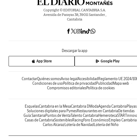
Copyright © EDITORIAL CANTABRIA S.A.
Avenida de Parayas 38, 39011 Santander ,
Cantabria
Descargar la app
App Store
Google Play
Contactar
Quiénes somos
Aviso legal
Accesibilidad
Reglamento UE 2024/10
Condiciones de uso
Política de privacidad
Publicidad
Mapa web
Compromisos editoriales
Política de cookies
Esquelas
Cantabria en la Mesa
Cantabria DModa
Agenda Cantabria
Playas
Soluciones digitales para Pymes
Restaurantes en Cantabria
De tiendas
Guía Sanitaria
Puntos de Venta
Talento Cantabria
Hemeroteca
STARTinnov
Casas de Cantabria
Sostenibles
Racing
Foro Económico
Empleo Cantabria
Carlos Alcaraz
Lotería de Navidad
Lotería del Niño