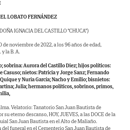
R
EL LOBATO FERNÁNDEZ
 DOÑA IGNACIA DEL CASTILLO "CHUCA")
30 de noviembre de 2022, a los 96 años de edad,
y la B. A.
 sobrina: Aurora del Castillo Diez; hijos políticos:
e Casuso; nietos: Patricia y Jorge Sanz; Fernando
 Quique y Nuria García; Nacho y Emilio; bisnietos:
rtina; Julia; hermanos políticos, sobrinos, primos,
ilia,
lma. Velatorio: Tanatorio San Juan Bautista de
por su eterno descanso, HOY, JUEVES, a las DOCE de la
uial San Juan Bautista en el Alto de Maliaño.
del funeral en el Cementerio San Juan Bautista de