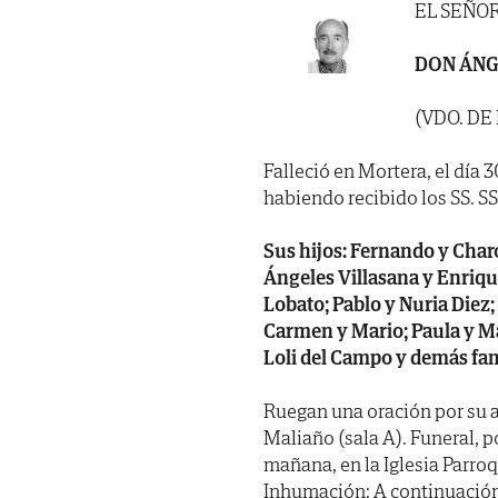
EL SEÑO
DON ÁNG
(VDO. DE
Falleció en Mortera, el día 
habiendo recibido los SS. SS. 
Sus hijos: Fernando y Charo;
Ángeles Villasana y Enriqu
Lobato; Pablo y Nuria Diez;
Carmen y Mario; Paula y Ma
Loli del Campo y demás fam
Ruegan una oración por su a
Maliaño (sala A). Funeral, 
mañana, en la Iglesia Parroq
Inhumación: A continuación 