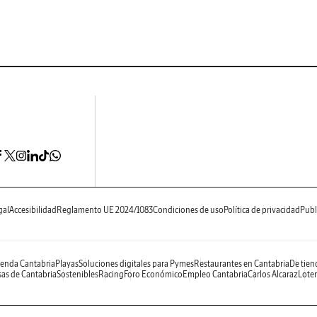
gal
Accesibilidad
Reglamento UE 2024/1083
Condiciones de uso
Política de privacidad
Publ
enda Cantabria
Playas
Soluciones digitales para Pymes
Restaurantes en Cantabria
De tien
as de Cantabria
Sostenibles
Racing
Foro Económico
Empleo Cantabria
Carlos Alcaraz
Loter