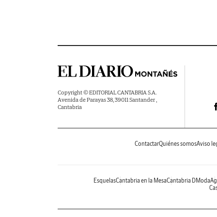
Copyright © EDITORIAL CANTABRIA S.A.
Avenida de Parayas 38, 39011 Santander ,
Cantabria
Contactar
Quiénes somos
Aviso le
Esquelas
Cantabria en la Mesa
Cantabria DModa
Ag
Cas