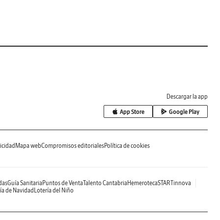
Descargar la app
App Store
Google Play
icidad
Mapa web
Compromisos editoriales
Política de cookies
das
Guía Sanitaria
Puntos de Venta
Talento Cantabria
Hemeroteca
STARTinnova
ía de Navidad
Lotería del Niño