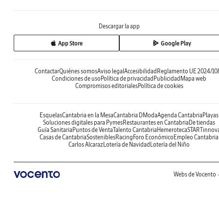
Descargar la app
App Store
Google Play
Contactar
Quiénes somos
Aviso legal
Accesibilidad
Reglamento UE 2024/10
Condiciones de uso
Política de privacidad
Publicidad
Mapa web
Compromisos editoriales
Política de cookies
Esquelas
Cantabria en la Mesa
Cantabria DModa
Agenda Cantabria
Playas
Soluciones digitales para Pymes
Restaurantes en Cantabria
De tiendas
Guía Sanitaria
Puntos de Venta
Talento Cantabria
Hemeroteca
STARTinnov
Casas de Cantabria
Sostenibles
Racing
Foro Económico
Empleo Cantabria
Carlos Alcaraz
Lotería de Navidad
Lotería del Niño
Webs de Vocento