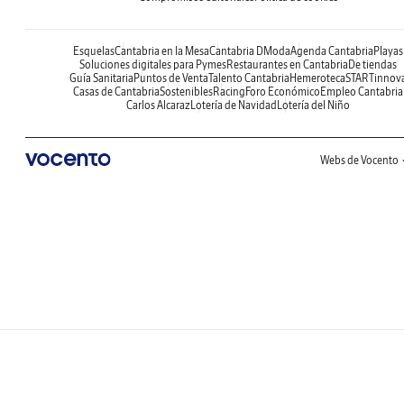
Esquelas
Cantabria en la Mesa
Cantabria DModa
Agenda Cantabria
Playas
Soluciones digitales para Pymes
Restaurantes en Cantabria
De tiendas
Guía Sanitaria
Puntos de Venta
Talento Cantabria
Hemeroteca
STARTinnov
Casas de Cantabria
Sostenibles
Racing
Foro Económico
Empleo Cantabria
Carlos Alcaraz
Lotería de Navidad
Lotería del Niño
Webs de Vocento