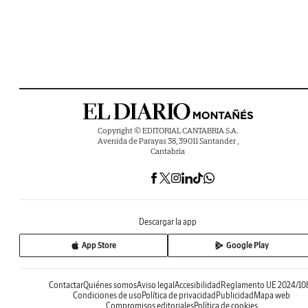
Copyright © EDITORIAL CANTABRIA S.A.
Avenida de Parayas 38, 39011 Santander ,
Cantabria
Descargar la app
App Store
Google Play
Contactar
Quiénes somos
Aviso legal
Accesibilidad
Reglamento UE 2024/10
Condiciones de uso
Política de privacidad
Publicidad
Mapa web
Compromisos editoriales
Política de cookies