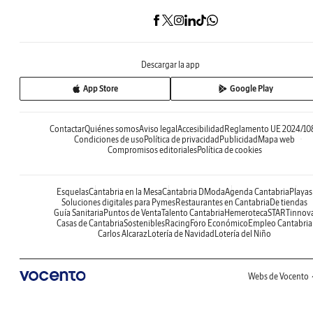
Descargar la app
App Store
Google Play
Contactar
Quiénes somos
Aviso legal
Accesibilidad
Reglamento UE 2024/10
Condiciones de uso
Política de privacidad
Publicidad
Mapa web
Compromisos editoriales
Política de cookies
Esquelas
Cantabria en la Mesa
Cantabria DModa
Agenda Cantabria
Playas
Soluciones digitales para Pymes
Restaurantes en Cantabria
De tiendas
Guía Sanitaria
Puntos de Venta
Talento Cantabria
Hemeroteca
STARTinnov
Casas de Cantabria
Sostenibles
Racing
Foro Económico
Empleo Cantabria
Carlos Alcaraz
Lotería de Navidad
Lotería del Niño
Webs de Vocento