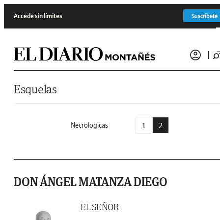
Saltar al contenido
Accede sin límites
Suscríbete
Esquelas
1
2
Necrologicas
DON ÁNGEL MATANZA DIEGO
EL SEÑOR